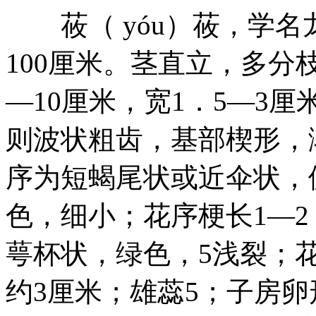
莜（ yóu）莜，学名
100厘米。茎直立，多分
—10厘米，宽1．5—3
则波状粗齿，基部楔形，
序为短蝎尾状或近伞状，
色，细小；花序梗长1—2
萼杯状，绿色，5浅裂；
约3厘米；雄蕊5；子房