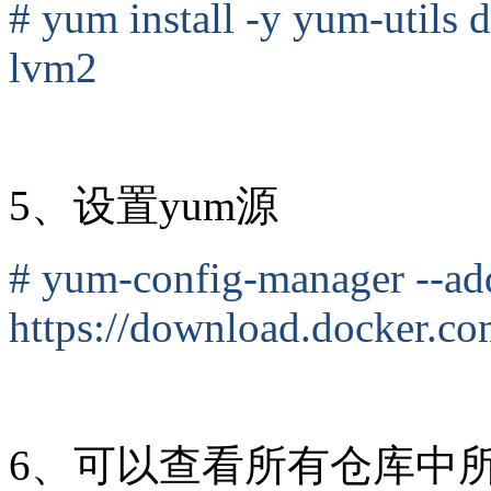
# yum install -y yum-utils 
lvm2
5、设置yum源
# yum-config-manager --ad
https://download.docker.co
6、可以查看所有仓库中所有