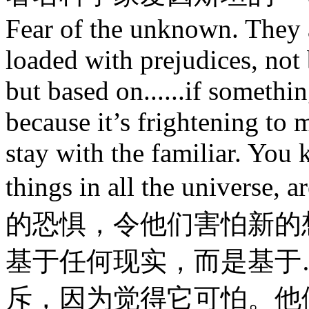
Fear of the unknown. They a
loaded with prejudices, not 
but based on......if somethin
because it’s frightening to 
stay with the familiar. You 
things in all the universe
的恐惧，令他们害怕新的
基于任何现实，而是基于
斥，因为觉得它可怕。他